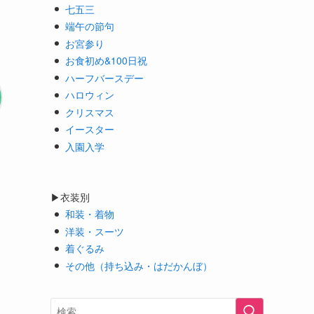
七五三
端午の節句
お宮参り
お食初め&100日祝
ハーフバースデー
ハロウィン
クリスマス
イースター
入園入学
▶衣装別
和装・着物
洋装・スーツ
着ぐるみ
その他（持ち込み・はだかんぼ）